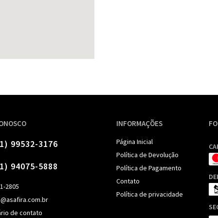
CONOSCO
INFORMAÇÕES
FO
Página Inicial
11) 99532-3176
CA
Política de Devolução
11) 94075-5888
Política de Pagamento
DE
Contato
91-2805
Política de privacidade
o@asafira.com.br
SE
rio de contato