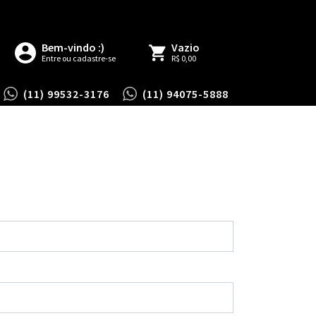
Bem-vindo :)
Vazio
Entre ou cadastre-se
R$ 0,00
(11) 99532-3176
(11) 94075-5888