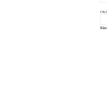
CALC
Não