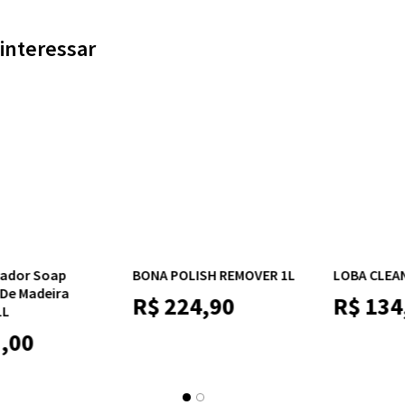
interessar
REMOVER 1L
LOBA CLEANER 1L
Bona Freshen U
Revitalizador 
90
R$
134,99
Madeira - 1L
R$
224,0