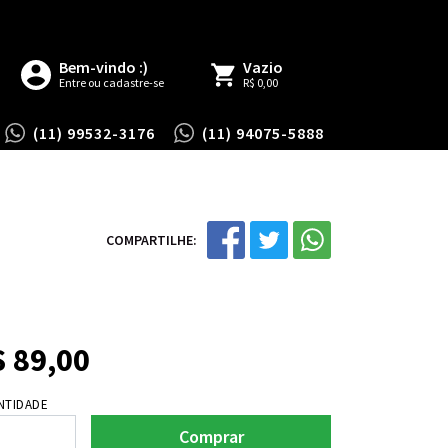
Bem-vindo :)
Vazio
Entre ou cadastre-se
R$ 0,00
(11) 99532-3176
(11) 94075-5888
COMPARTILHE:
$
89,00
NTIDADE
Comprar