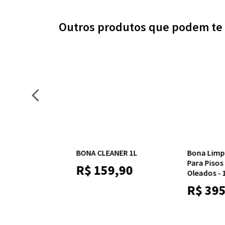
Outros produtos que podem te 
R 1L
Bona Limpador Soap
BONA POLISH 
Para Pisos De Madeira
90
R$
224,
Oleados - 1L
R$
395,00