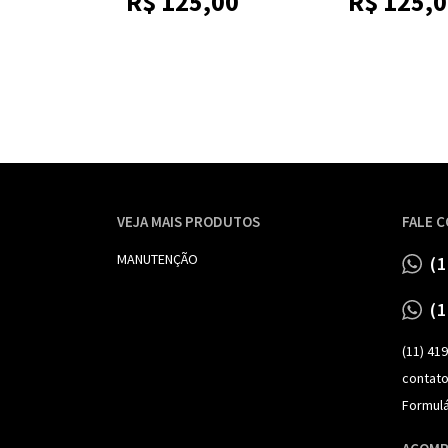
R$
125,00
R$
125,
00
VEJA MAIS PRODUTOS
FALE 
MANUTENÇÃO
(
(
(11) 41
contat
Formulá