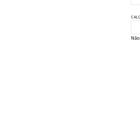
CALC
Não