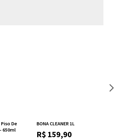
 Piso De
BONA CLEANER 1L
Bona Limpador
- 650ml
Para Pisos De M
R$
159,90
Oleados - 1L