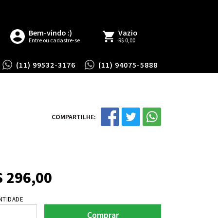
Bem-vindo :)
Vazio
Entre ou cadastre-se
R$ 0,00
(11) 99532-3176
(11) 94075-5888
COMPARTILHE:
$
296,00
NTIDADE
Comprar