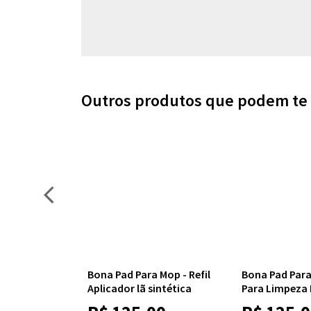
Outros produtos que podem te 
 Up -
Bona Pad Para Mop - Refil
Bona Pad Para 
 De Piso De
Aplicador lã sintética
Para Limpeza 