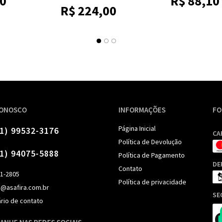
00
R$
88,10
R$
224,00
CONOSCO
INFORMAÇÕES
FO
Página Inicial
11) 99532-3176
CA
Política de Devolução
11) 94075-5888
Política de Pagamento
DE
Contato
91-2805
Política de privacidade
o@asafira.com.br
SE
rio de contato