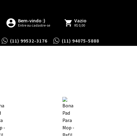
Bem-vindo :)
Vazio
Entre ou cadastre-se
R$ 0,00
(11) 99532-3176
(11) 94075-5888