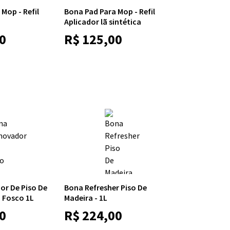
Mop - Refil
Bona Pad Para Mop - Refil
Aplicador lã sintética
0
R$
125,00
r De Piso De
Bona Refresher Piso De
h Fosco 1L
Madeira - 1L
0
R$
224,00