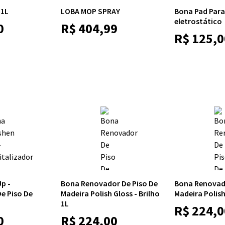
 1L
LOBA MOP SPRAY
Bona Pad Para 
eletrostático
0
R$
404,99
R$
125,0
p -
Bona Renovador De Piso De
Bona Renovado
De Piso De
Madeira Polish Gloss - Brilho
Madeira Polis
1L
R$
224,0
0
R$
224,00